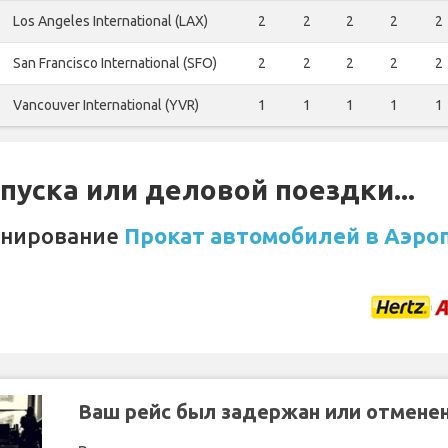
Los Angeles International (LAX)
2
2
2
2
2
San Francisco International (SFO)
2
2
2
2
2
Vancouver International (YVR)
1
1
1
1
1
уска или деловой поездки...
онирование
Прокат автомобилей в Аэро
Ваш рейс был задержан или отмене