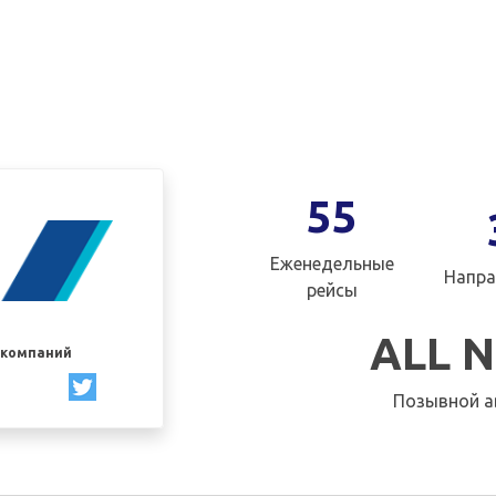
55
Еженедельные
Напра
рейсы
ALL 
акомпаний
Позывной а