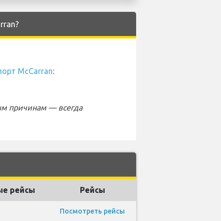
rran?
порт McCarran
:
ым причинам — всегда
е рейсы
Рейсы
Посмотреть рейсы