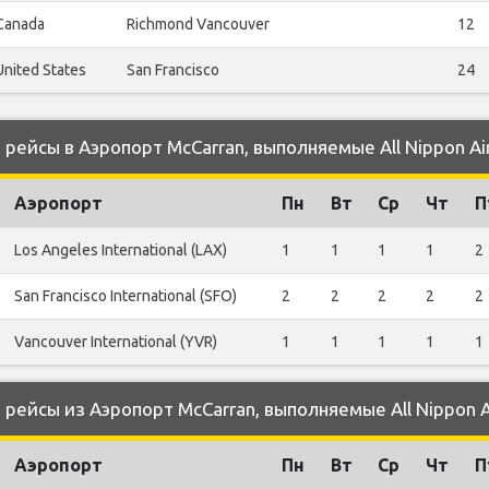
Canada
Richmond Vancouver
12
United States
San Francisco
24
ейсы в Аэропорт McCarran, выполняемые All Nippon Ai
Аэропорт
Пн
Вт
Ср
Чт
П
Los Angeles International (LAX)
1
1
1
1
2
San Francisco International (SFO)
2
2
2
2
2
Vancouver International (YVR)
1
1
1
1
1
ейсы из Аэропорт McCarran, выполняемые All Nippon A
Аэропорт
Пн
Вт
Ср
Чт
П