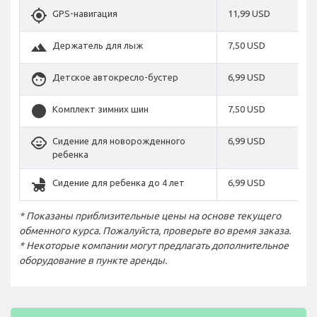
gps_fixed
GPS-навигация
11,99 USD
terrain
Держатель для лыж
7,50 USD
face
Детское автокресло-бустер
6,99 USD
stop_circle
Комплект зимних шин
7,50 USD
child_care
Сидение для новорожденного
6,99 USD
ребенка
child_friendly
Сидение для ребенка до 4 лет
6,99 USD
* Показаны приблизительные цены на основе текущего
обменного курса. Пожалуйста, проверьте во время заказа.
* Некоторые компании могут предлагать дополнительное
оборудование в пункте аренды.