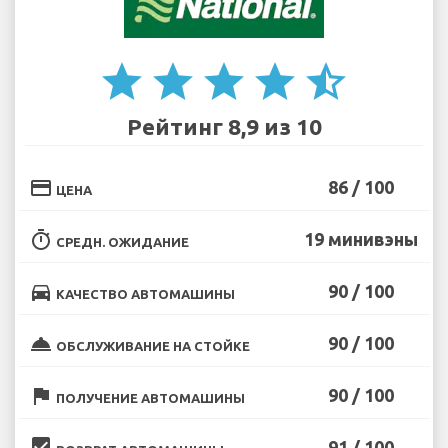
star
star
star
star
star_half
Рейтинг 8,9 из 10
credit_card
86 / 100
ЦЕНА
timer
19 минивэны
СРЕДН. ОЖИДАНИЕ
directions_car
90 / 100
КАЧЕСТВО АВТОМАШИНЫ
room_service
90 / 100
ОБСЛУЖИВАНИЕ НА СТОЙКЕ
flag
90 / 100
ПОЛУЧЕНИЕ АВТОМАШИНЫ
beenhere
91 / 100