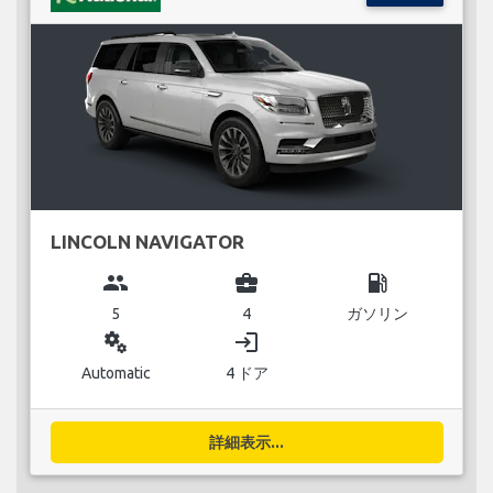
LINCOLN NAVIGATOR
group
business_center
local_gas_station
5
4
ガソリン
miscellaneous_services
login
Automatic
4 ドア
詳細表示...