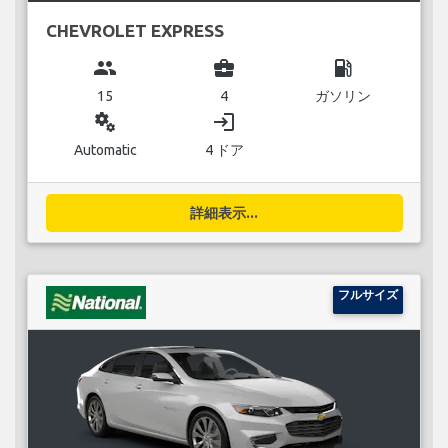
CHEVROLET EXPRESS
group
business_center
local_gas_station
15
4
ガソリン
miscellaneous_services
login
Automatic
4 ドア
詳細表示...
フルサイズ