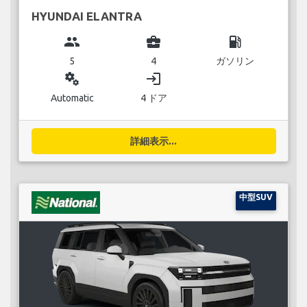
HYUNDAI ELANTRA
group
business_center
local_gas_station
5
4
ガソリン
miscellaneous_services
login
Automatic
4 ドア
詳細表示...
中型SUV