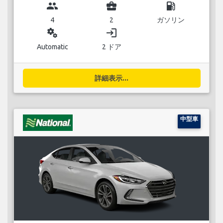
group
business_center
local_gas_station
4
2
ガソリン
miscellaneous_services
login
Automatic
2 ドア
詳細表示...
中型車