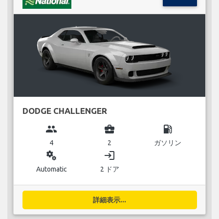
DODGE CHALLENGER
group
business_center
local_gas_station
4
2
ガソリン
miscellaneous_services
login
Automatic
2 ドア
詳細表示...