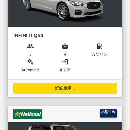
INFINITI Q50
group
business_center
local_gas_station
5
4
ガソリン
miscellaneous_services
login
Automatic
4 ドア
詳細表示...
小型SUV