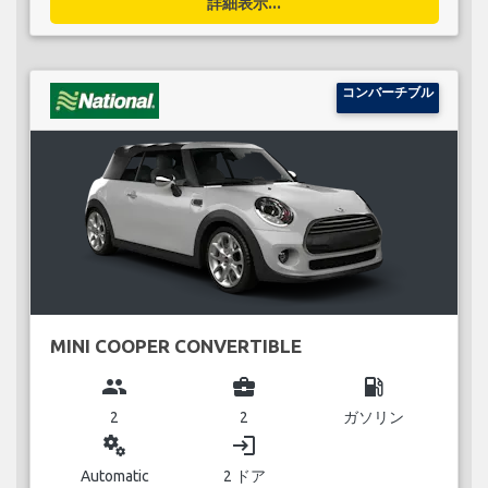
詳細表示...
コンバーチブル
MINI COOPER CONVERTIBLE
group
business_center
local_gas_station
2
2
ガソリン
miscellaneous_services
login
Automatic
2 ドア