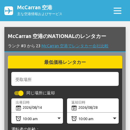
McCarran 空港
主な空港情報およびサービス
McCarran 空港のNATIONALのレンタカー
ランク #3 から 23
McCarran 空港でレンタカー会社比較
最低価格レンタカー
受取場所
同じ場所に返却
出発日時
返却日時
運転者の年齢：