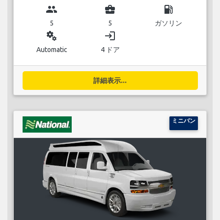
group
business_center
local_gas_station
5
5
ガソリン
miscellaneous_services
login
Automatic
4 ドア
詳細表示...
ミニバン