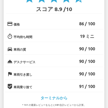
スコア 8.9 /10
credit_card
86 / 100
価格
timer
19 ミニ
平均待ち時間
directions_car
90 / 100
車両の質
room_service
90 / 100
デスクサービス
flag
90 / 100
車両引き渡し
beenhere
91 / 100
車両乗り捨て
ターミナルから
* 141 の最新レビューをもとに481合計レビューから計算。