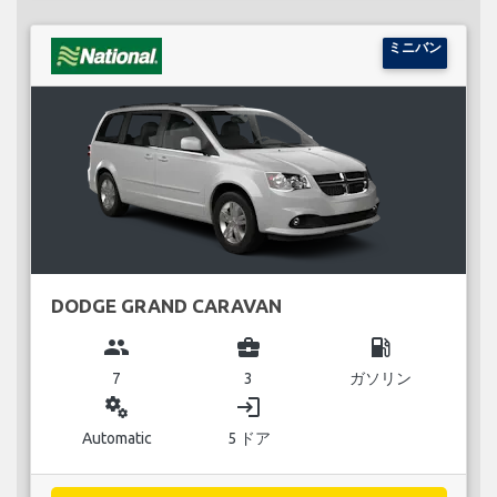
ミニバン
DODGE GRAND CARAVAN
group
business_center
local_gas_station
7
3
ガソリン
miscellaneous_services
login
Automatic
5 ドア