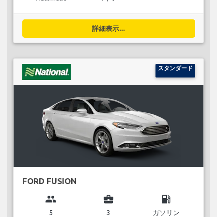
詳細表示...
スタンダード
FORD FUSION
group
business_center
local_gas_station
5
3
ガソリン