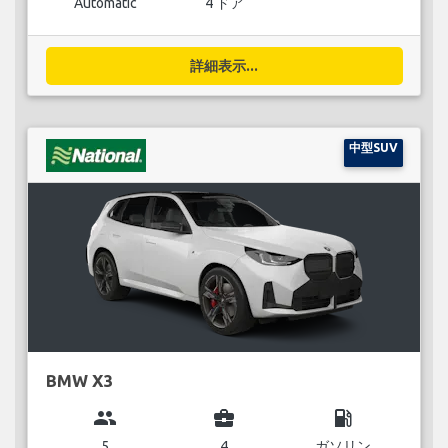
Automatic
4 ドア
詳細表示...
中型SUV
BMW X3
group
business_center
local_gas_station
5
4
ガソリン