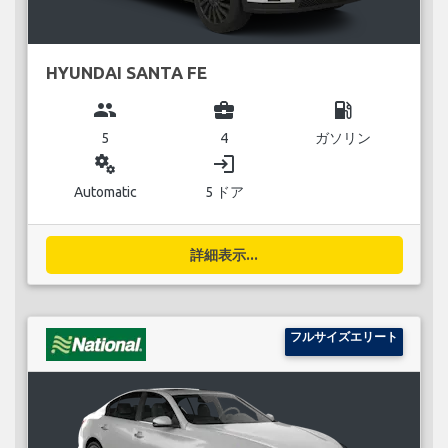
HYUNDAI SANTA FE
group
business_center
local_gas_station
5
4
ガソリン
miscellaneous_services
login
Automatic
5 ドア
詳細表示...
フルサイズエリート