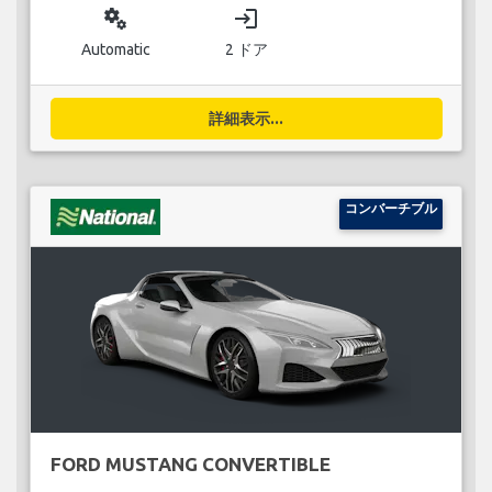
miscellaneous_services
login
Automatic
2 ドア
詳細表示...
コンバーチブル
FORD MUSTANG CONVERTIBLE