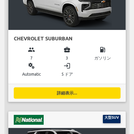
CHEVROLET SUBURBAN
group
business_center
local_gas_station
7
3
ガソリン
miscellaneous_services
login
Automatic
5 ドア
詳細表示...
大型SUV