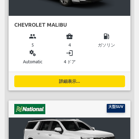
CHEVROLET MALIBU
group
business_center
local_gas_station
5
4
ガソリン
miscellaneous_services
login
Automatic
4 ドア
詳細表示...
大型SUV