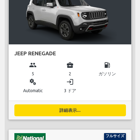
JEEP RENEGADE
group
business_center
local_gas_station
5
2
ガソリン
miscellaneous_services
login
Automatic
3 ドア
詳細表示...
フルサイズ