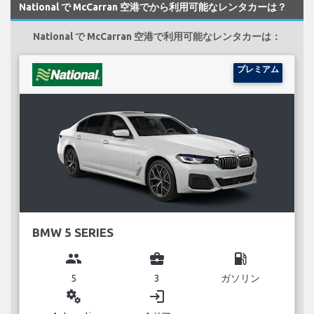
National で McCarran 空港でから利用可能なレンタカーは？
National で McCarran 空港で利用可能なレンタカーは：
プレミアム
BMW 5 SERIES
group
business_center
local_gas_station
5
3
ガソリン
miscellaneous_services
login