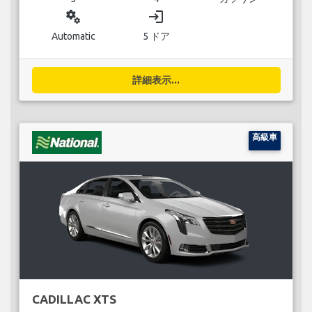
miscellaneous_services
login
Automatic
5 ドア
詳細表示...
高級車
CADILLAC XTS