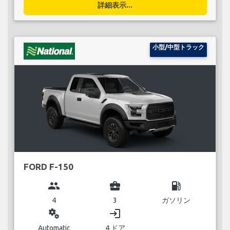
詳細表示...
小型/中型トラック
FORD F-150
group
business_center
local_gas_station
4
3
ガソリン
miscellaneous_services
login
Automatic
4 ドア