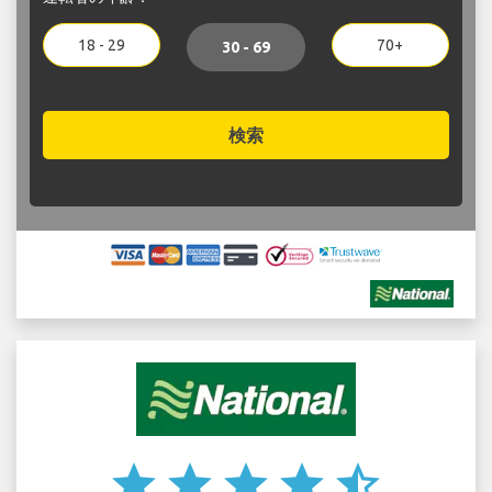
18 - 29
70+
30 - 69
検索
star
star
star
star
star_half