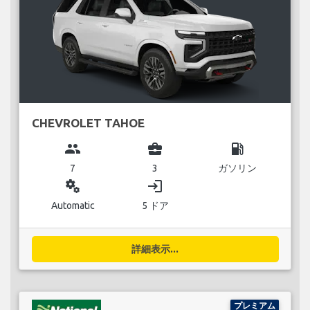
CHEVROLET TAHOE
group
business_center
local_gas_station
7
3
ガソリン
miscellaneous_services
login
Automatic
5 ドア
詳細表示...
プレミアム