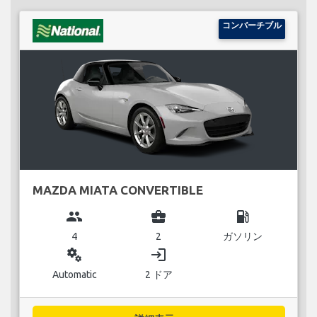
コンバーチブル
MAZDA MIATA CONVERTIBLE
group
business_center
local_gas_station
4
2
ガソリン
miscellaneous_services
login
Automatic
2 ドア