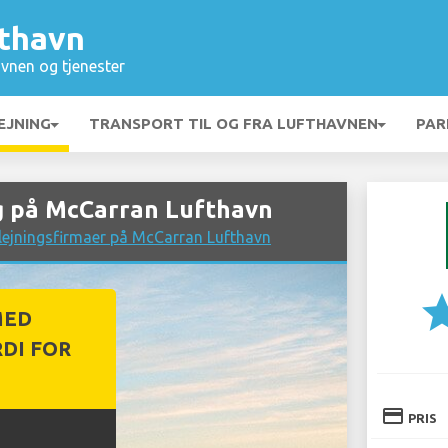
thavn
vnen og tjenester
EJNING
TRANSPORT TIL OG FRA LUFTHAVNEN
PAR
g på McCarran Lufthavn
lejningsfirmaer på McCarran Lufthavn
st
MED
DI FOR
credit_card
PRIS