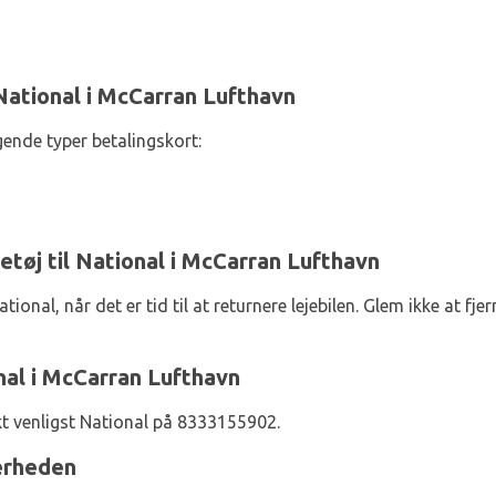
National i McCarran Lufthavn
gende typer betalingskort:
retøj til National i McCarran Lufthavn
tional, når det er tid til at returnere lejebilen. Glem ikke at fje
nal i McCarran Lufthavn
kt venligst National på 8333155902.
nærheden