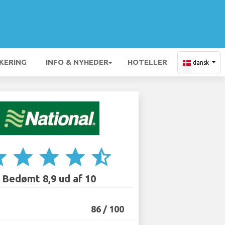
KERING
INFO & NYHEDER
HOTELLER
dansk
ar
star
star
star
star_half
Bedømt 8,9 ud af 10
86 / 100