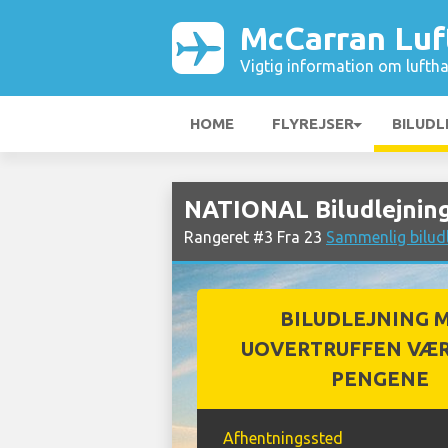
McCarran Luf
Vigtig information om luftha
HOME
FLYREJSER
BILUDL
NATIONAL Biludlejnin
Rangeret #3 Fra 23
Sammenlig bilud
BILUDLEJNING 
UOVERTRUFFEN VÆR
PENGENE
Afhentningssted