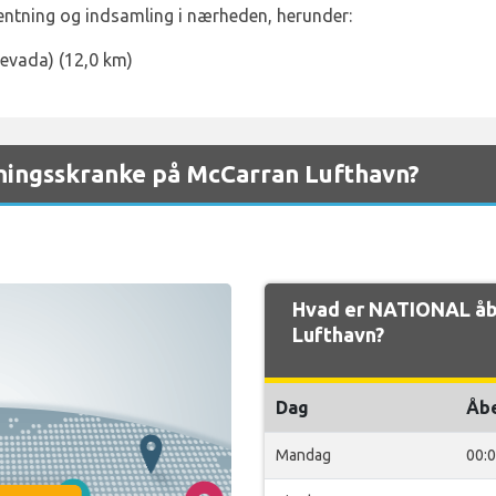
hentning og indsamling i nærheden, herunder:
evada) (12,0 km)
ningsskranke på McCarran Lufthavn?
Hvad er NATIONAL åb
Lufthavn?
Dag
Åb
Mandag
00: