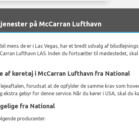
jenester på McCarran Lufthavn
n bil mens de er i Las Vegas, har et bredt udvalg af biludlejning
arran Lufthavn LAS. Inden du fortsætter til mødestedet, skal
e af køretøj i McCarran Lufthavn fra National
il lejeaftalen, forudsat at de opfylder de samme krav som hove
 ekstra gebyr for denne service. Når du kører i USA, skal du kør
gelige fra National
følgende producenter: