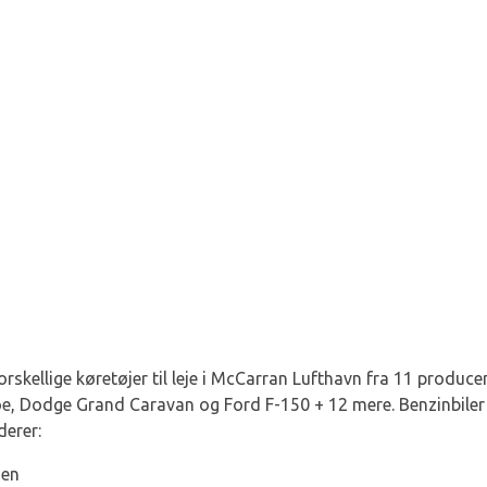
orskellige køretøjer til leje i McCarran Lufthavn fra 11 produc
, Dodge Grand Caravan og Ford F-150 + 12 mere. Benzinbiler er 
derer:
sen