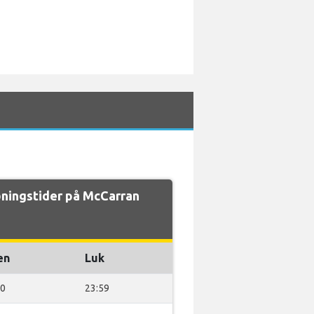
ningstider på McCarran
en
Luk
00
23:59