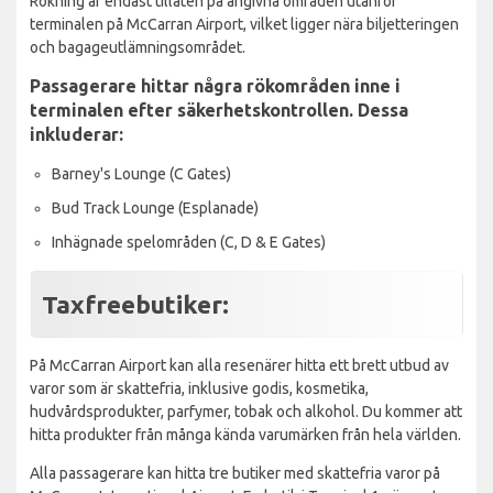
Rökning är endast tillåten på angivna områden utanför
terminalen på McCarran Airport, vilket ligger nära biljetteringen
och bagageutlämningsområdet.
Passagerare hittar några rökområden inne i
terminalen efter säkerhetskontrollen. Dessa
inkluderar:
Barney's Lounge (C Gates)
Bud Track Lounge (Esplanade)
Inhägnade spelområden (C, D & E Gates)
Taxfreebutiker:
På McCarran Airport kan alla resenärer hitta ett brett utbud av
varor som är skattefria, inklusive godis, kosmetika,
hudvårdsprodukter, parfymer, tobak och alkohol. Du kommer att
hitta produkter från många kända varumärken från hela världen.
Alla passagerare kan hitta tre butiker med skattefria varor på