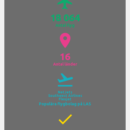
airplanemode_active
18 064
Antal flyg
location_on
16
Antal länder
flight_takeoff
NetJets
Southwest Airlines
Flexjet
Populära flygbolag på LAS
check