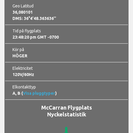
Geo Latitud
36,080101
DMS: 36°4'48.363636''
Tid på flygplats
23:48:21 pm GMT -0700
Kör på
HÖGER
Elektricitet
120V/60Hz
Elkontakttyp
A, B (
Visa pluggtyper
)
McCarran Flygplats
Nyckelstatistik