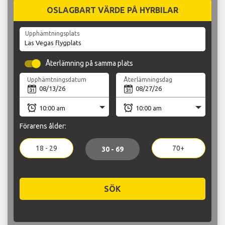
OSLAGBART VÄRDE PÅ HYRBILAR
Upphämtningsplats
Återlämning på samma plats
Upphämtningsdatum
Återlämningsdag
Förarens ålder:
18 - 29
70+
30 - 69
SÖK