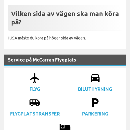
Vilken sida av vägen ska man köra
på?
I USA måste du köra på höger sida av vägen.
Service på McCarran Flygplats
airplanemode_active
drive_eta
FLYG
BILUTHYRNING
airport_shuttle
local_parking
FLYGPLATSTRANSFER
PARKERING
local_hotel