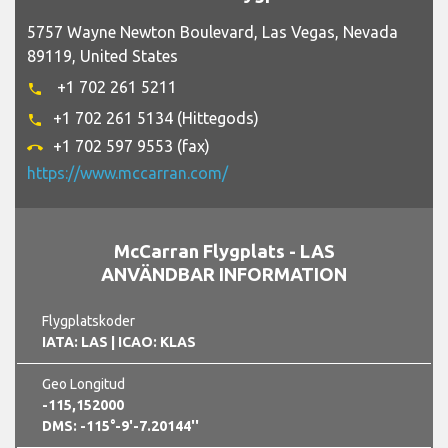
5757 Wayne Newton Boulevard, Las Vegas, Nevada
89119, United States
+1 702 261 5211
phone
+1 702 261 5134 (Hittegods)
phone
+1 702 597 9553 (fax)
call_end
https://www.mccarran.com/
McCarran Flygplats - LAS
ANVÄNDBAR INFORMATION
Flygplatskoder
IATA: LAS
| ICAO: KLAS
Geo Longitud
-115,152000
DMS: -115°-9'-7.20144''