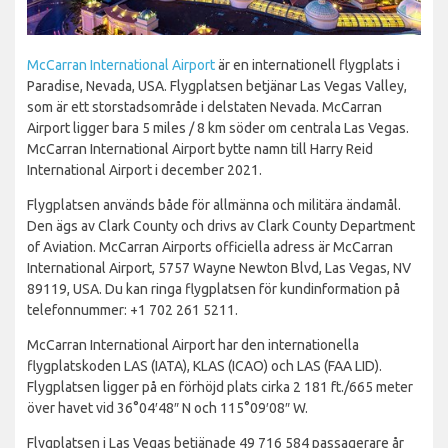
McCarran International Airport
är en internationell flygplats i
Paradise, Nevada, USA. Flygplatsen betjänar Las Vegas Valley,
som är ett storstadsområde i delstaten Nevada. McCarran
Airport ligger bara 5 miles / 8 km söder om centrala Las Vegas.
McCarran International Airport bytte namn till Harry Reid
International Airport i december 2021.
Flygplatsen används både för allmänna och militära ändamål.
Den ägs av Clark County och drivs av Clark County Department
of Aviation. McCarran Airports officiella adress är McCarran
International Airport, 5757 Wayne Newton Blvd, Las Vegas, NV
89119, USA. Du kan ringa flygplatsen för kundinformation på
telefonnummer: +1 702 261 5211.
McCarran International Airport har den internationella
flygplatskoden LAS (IATA), KLAS (ICAO) och LAS (FAA LID).
Flygplatsen ligger på en förhöjd plats cirka 2 181 ft./665 meter
över havet vid 36°04′48″ N och 115°09′08″ W.
Flygplatsen i Las Vegas betjänade 49 716 584 passagerare år