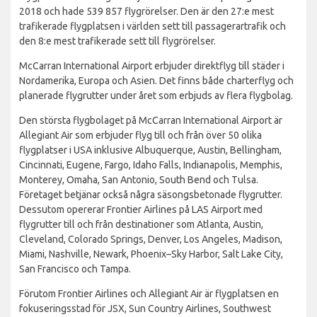
2018 och hade 539 857 flygrörelser. Den är den 27:e mest
trafikerade flygplatsen i världen sett till passagerartrafik och
den 8:e mest trafikerade sett till flygrörelser.
McCarran International Airport erbjuder direktflyg till städer i
Nordamerika, Europa och Asien. Det finns både charterflyg och
planerade flygrutter under året som erbjuds av flera flygbolag.
Den största flygbolaget på McCarran International Airport är
Allegiant Air som erbjuder flyg till och från över 50 olika
flygplatser i USA inklusive Albuquerque, Austin, Bellingham,
Cincinnati, Eugene, Fargo, Idaho Falls, Indianapolis, Memphis,
Monterey, Omaha, San Antonio, South Bend och Tulsa.
Företaget betjänar också några säsongsbetonade flygrutter.
Dessutom opererar Frontier Airlines på LAS Airport med
flygrutter till och från destinationer som Atlanta, Austin,
Cleveland, Colorado Springs, Denver, Los Angeles, Madison,
Miami, Nashville, Newark, Phoenix–Sky Harbor, Salt Lake City,
San Francisco och Tampa.
Förutom Frontier Airlines och Allegiant Air är flygplatsen en
fokuseringsstad för JSX, Sun Country Airlines, Southwest